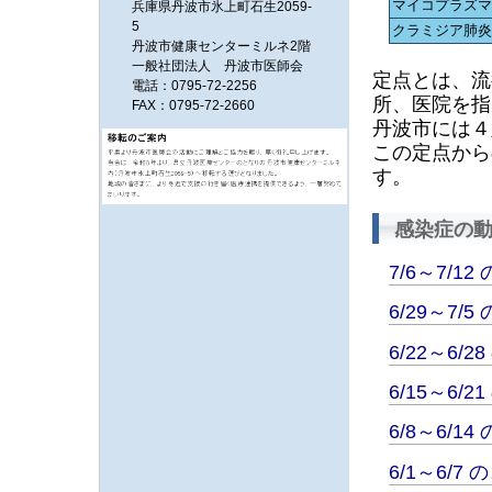
マイコプラズ
兵庫県丹波市氷上町石生2059-
5
クラミジア肺
丹波市健康センターミルネ2階
一般社団法人 丹波市医師会
定点とは、流
電話：0795-72-2256
所、医院を指
FAX：0795-72-2660
丹波市には４
この定点から
す。
感染症の
7/6～7/1
6/29～7/
6/22～6/
6/15～6/
6/8～6/1
6/1～6/7